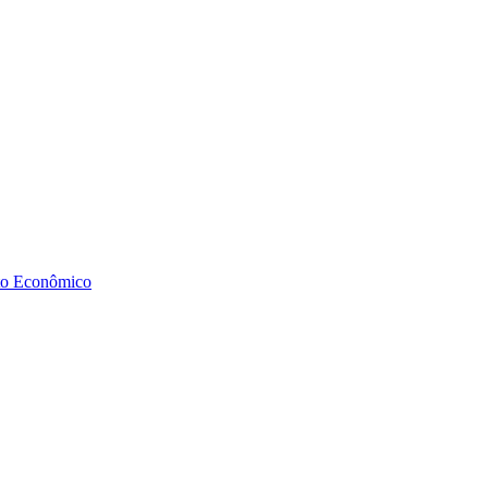
to Econômico
Diminuir fonte