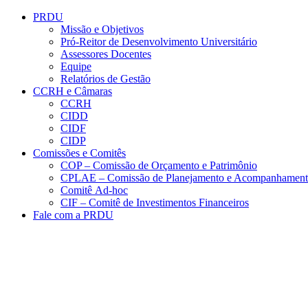
Conteúdo principal
Menu principal
Rodapé
PRDU
Missão e Objetivos
Pró-Reitor de Desenvolvimento Universitário
Assessores Docentes
Equipe
Relatórios de Gestão
CCRH e Câmaras
CCRH
CIDD
CIDF
CIDP
Comissões e Comitês
COP – Comissão de Orçamento e Patrimônio
CPLAE – Comissão de Planejamento e Acompanhamen
Comitê Ad-hoc
CIF – Comitê de Investimentos Financeiros
Fale com a PRDU
Aumentar fonte