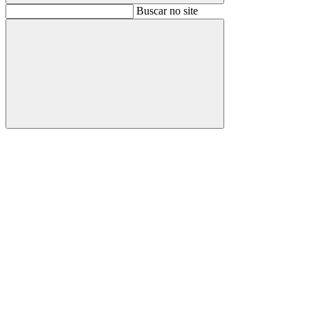
Buscar
Buscar no site
Buscar
Aumentar fonte
Diminuir fonte