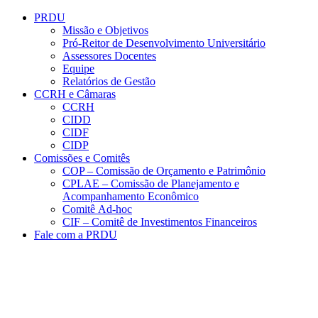
Conteúdo principal
Menu principal
Rodapé
PRDU
Missão e Objetivos
Pró-Reitor de Desenvolvimento Universitário
Assessores Docentes
Equipe
Relatórios de Gestão
CCRH e Câmaras
CCRH
CIDD
CIDF
CIDP
Comissões e Comitês
COP – Comissão de Orçamento e Patrimônio
CPLAE – Comissão de Planejamento e
Acompanhamento Econômico
Comitê Ad-hoc
CIF – Comitê de Investimentos Financeiros
Fale com a PRDU
Aumentar fonte