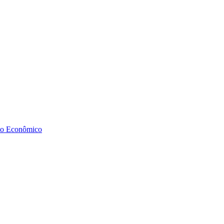
to Econômico
Diminuir fonte