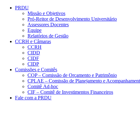
Conteúdo principal
Menu principal
Rodapé
PRDU
Missão e Objetivos
Pró-Reitor de Desenvolvimento Universitário
Assessores Docentes
Equipe
Relatórios de Gestão
CCRH e Câmaras
CCRH
CIDD
CIDF
CIDP
Comissões e Comitês
COP – Comissão de Orçamento e Patrimônio
CPLAE – Comissão de Planejamento e Acompanhamen
Comitê Ad-hoc
CIF – Comitê de Investimentos Financeiros
Fale com a PRDU
Aumentar fonte