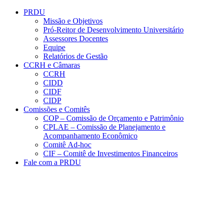
Conteúdo principal
Menu principal
Rodapé
PRDU
Missão e Objetivos
Pró-Reitor de Desenvolvimento Universitário
Assessores Docentes
Equipe
Relatórios de Gestão
CCRH e Câmaras
CCRH
CIDD
CIDF
CIDP
Comissões e Comitês
COP – Comissão de Orçamento e Patrimônio
CPLAE – Comissão de Planejamento e
Acompanhamento Econômico
Comitê Ad-hoc
CIF – Comitê de Investimentos Financeiros
Fale com a PRDU
Aumentar fonte