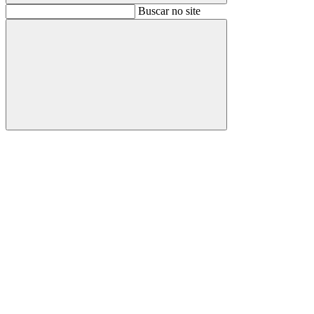
Buscar
Buscar no site
Buscar
Aumentar fonte
Diminuir fonte