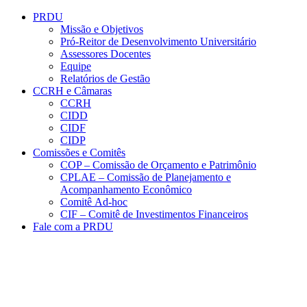
Conteúdo principal
Menu principal
Rodapé
PRDU
Missão e Objetivos
Pró-Reitor de Desenvolvimento Universitário
Assessores Docentes
Equipe
Relatórios de Gestão
CCRH e Câmaras
CCRH
CIDD
CIDF
CIDP
Comissões e Comitês
COP – Comissão de Orçamento e Patrimônio
CPLAE – Comissão de Planejamento e
Acompanhamento Econômico
Comitê Ad-hoc
CIF – Comitê de Investimentos Financeiros
Fale com a PRDU
Aumentar fonte