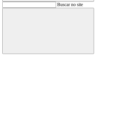
Buscar
Buscar no site
Buscar
Aumentar fonte
Diminuir fonte