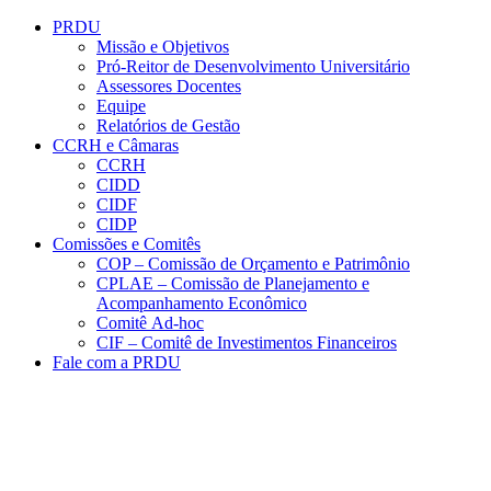
Conteúdo principal
Menu principal
Rodapé
PRDU
Missão e Objetivos
Pró-Reitor de Desenvolvimento Universitário
Assessores Docentes
Equipe
Relatórios de Gestão
CCRH e Câmaras
CCRH
CIDD
CIDF
CIDP
Comissões e Comitês
COP – Comissão de Orçamento e Patrimônio
CPLAE – Comissão de Planejamento e
Acompanhamento Econômico
Comitê Ad-hoc
CIF – Comitê de Investimentos Financeiros
Fale com a PRDU
Aumentar fonte