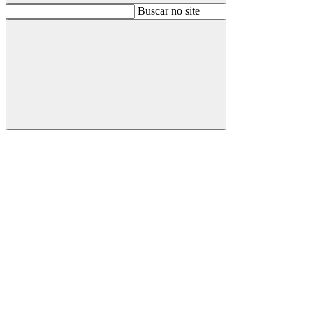
Buscar
Buscar no site
Buscar
Aumentar fonte
Diminuir fonte