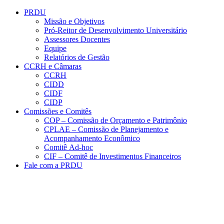
Conteúdo principal
Menu principal
Rodapé
PRDU
Missão e Objetivos
Pró-Reitor de Desenvolvimento Universitário
Assessores Docentes
Equipe
Relatórios de Gestão
CCRH e Câmaras
CCRH
CIDD
CIDF
CIDP
Comissões e Comitês
COP – Comissão de Orçamento e Patrimônio
CPLAE – Comissão de Planejamento e
Acompanhamento Econômico
Comitê Ad-hoc
CIF – Comitê de Investimentos Financeiros
Fale com a PRDU
Aumentar fonte