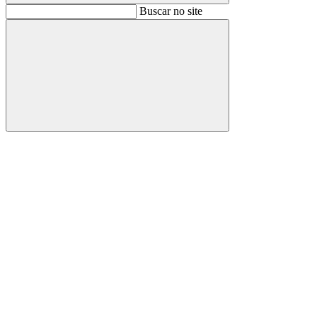
Buscar
Buscar no site
Buscar
Aumentar fonte
Diminuir fonte