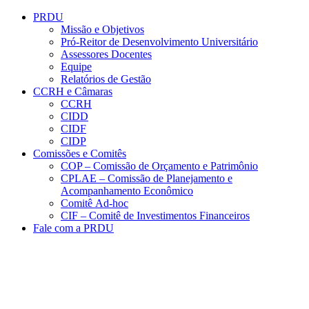
Conteúdo principal
Menu principal
Rodapé
PRDU
Missão e Objetivos
Pró-Reitor de Desenvolvimento Universitário
Assessores Docentes
Equipe
Relatórios de Gestão
CCRH e Câmaras
CCRH
CIDD
CIDF
CIDP
Comissões e Comitês
COP – Comissão de Orçamento e Patrimônio
CPLAE – Comissão de Planejamento e
Acompanhamento Econômico
Comitê Ad-hoc
CIF – Comitê de Investimentos Financeiros
Fale com a PRDU
Aumentar fonte