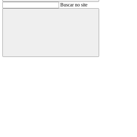
Buscar
Buscar no site
Buscar
Aumentar fonte
Diminuir fonte