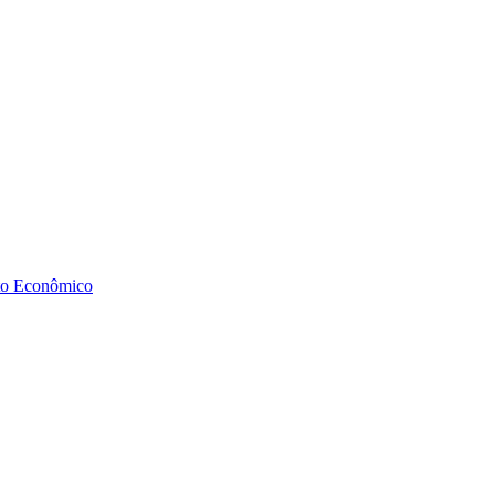
to Econômico
Diminuir fonte