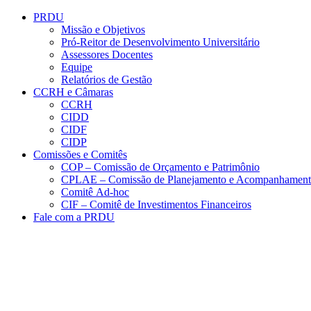
Conteúdo principal
Menu principal
Rodapé
PRDU
Missão e Objetivos
Pró-Reitor de Desenvolvimento Universitário
Assessores Docentes
Equipe
Relatórios de Gestão
CCRH e Câmaras
CCRH
CIDD
CIDF
CIDP
Comissões e Comitês
COP – Comissão de Orçamento e Patrimônio
CPLAE – Comissão de Planejamento e Acompanhamen
Comitê Ad-hoc
CIF – Comitê de Investimentos Financeiros
Fale com a PRDU
Aumentar fonte