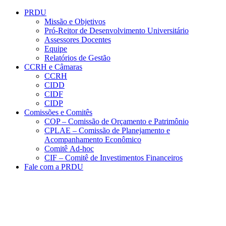
Conteúdo principal
Menu principal
Rodapé
PRDU
Missão e Objetivos
Pró-Reitor de Desenvolvimento Universitário
Assessores Docentes
Equipe
Relatórios de Gestão
CCRH e Câmaras
CCRH
CIDD
CIDF
CIDP
Comissões e Comitês
COP – Comissão de Orçamento e Patrimônio
CPLAE – Comissão de Planejamento e
Acompanhamento Econômico
Comitê Ad-hoc
CIF – Comitê de Investimentos Financeiros
Fale com a PRDU
Aumentar fonte