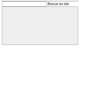
Buscar
Buscar no site
Buscar
Aumentar fonte
Diminuir fonte