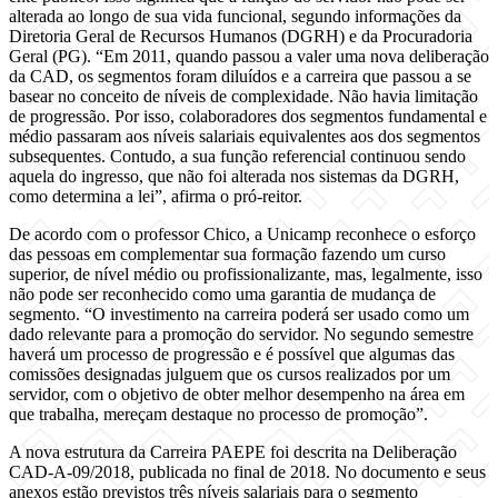
alterada ao longo de sua vida funcional, segundo informações da
Diretoria Geral de Recursos Humanos (DGRH) e da Procuradoria
Geral (PG). “Em 2011, quando passou a valer uma nova deliberação
da CAD, os segmentos foram diluídos e a carreira que passou a se
basear no conceito de níveis de complexidade. Não havia limitação
de progressão. Por isso, colaboradores dos segmentos fundamental e
médio passaram aos níveis salariais equivalentes aos dos segmentos
subsequentes. Contudo, a sua função referencial continuou sendo
aquela do ingresso, que não foi alterada nos sistemas da DGRH,
como determina a lei”, afirma o pró-reitor.
De acordo com o professor Chico, a Unicamp reconhece o esforço
das pessoas em complementar sua formação fazendo um curso
superior, de nível médio ou profissionalizante, mas, legalmente, isso
não pode ser reconhecido como uma garantia de mudança de
segmento. “O investimento na carreira poderá ser usado como um
dado relevante para a promoção do servidor. No segundo semestre
haverá um processo de progressão e é possível que algumas das
comissões designadas julguem que os cursos realizados por um
servidor, com o objetivo de obter melhor desempenho na área em
que trabalha, mereçam destaque no processo de promoção”.
A nova estrutura da Carreira PAEPE foi descrita na Deliberação
CAD-A-09/2018, publicada no final de 2018. No documento e seus
anexos estão previstos três níveis salariais para o segmento