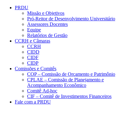
Conteúdo principal
Menu principal
Rodapé
PRDU
Missão e Objetivos
Pró-Reitor de Desenvolvimento Universitário
Assessores Docentes
Equipe
Relatórios de Gestão
CCRH e Câmaras
CCRH
CIDD
CIDF
CIDP
Comissões e Comitês
COP – Comissão de Orçamento e Patrimônio
CPLAE – Comissão de Planejamento e
Acompanhamento Econômico
Comitê Ad-hoc
CIF – Comitê de Investimentos Financeiros
Fale com a PRDU
Aumentar fonte