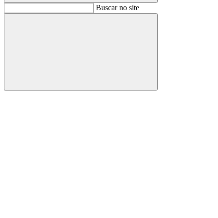
Buscar
Buscar no site
Buscar
Aumentar fonte
Diminuir fonte